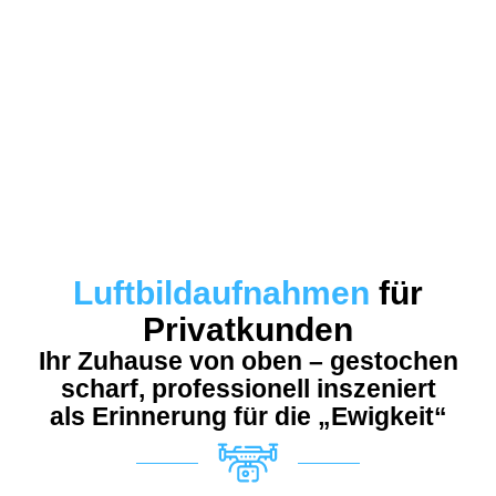
Fotos – Luftbildaufnahmen von Ihrem Haus oder Ihrem Grundstück von oben aus der Luft fotografiert
Fotograf für Luftbildaufnahmen, Luftbildfotografie, 360°Luftbildvideos – Luftbildfotograf im Raum
Leibnitz – Südsteiermark – Feldbach – Südoststeiermark – Deutschlandsberg – Voitsberg – Graz Umgebung
Luftbildaufnahmen
für
Privatkunden
Ihr Zuhause von oben – gestochen
scharf, professionell inszeniert
als Erinnerung für die „Ewigkeit“